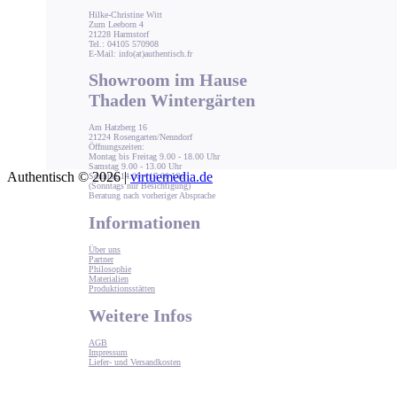
Hilke-Christine Witt
Zum Leeborn 4
21228 Harmstorf
Tel.: 04105 570908
E-Mail: info(at)authentisch.fr
Showroom im Hause
Thaden Wintergärten
Am Hatzberg 16
21224 Rosengarten/Nenndorf
Öffnungszeiten:
Montag bis Freitag 9.00 - 18.00 Uhr
Samstag 9.00 - 13.00 Uhr
Authentisch © 2026 |
virtuemedia.de
Sonntag 14.00 - 17.00 Uhr
(Sonntags nur Besichtigung)
Beratung nach vorheriger Absprache
Informationen
Über uns
Partner
Philosophie
Materialien
Produktionsstätten
Weitere Infos
AGB
Impressum
Liefer- und Versandkosten