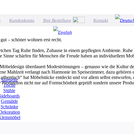
n
Kundenkonto
Ihre Bestellung
Kontakt
 gut – schöner wohnen erst recht.
eichen Tag Ruhe finden, Zuhause in einem gepflegten Ambiente. Ruhe 
e Sinne schärfen für Menschen die Freude haben an individuellem Mobi
s Möbeldesign überdauert Modeströmungen – genauso wie die Kultur de
ne Mahlzeit verlangt nach Harmonie im Speisezimmer, dazu gehören edle
uthentisch“ hat Möbelstücke entdeckt und vor allem selbst entworfen, 
Startseite
 Produktion nicht nur auf Formschönheit geprüft sondern unsere Produk
Tische
Stühle
Sideboards
Gemälde
Schränke
Dekoration
Kleinmöbel