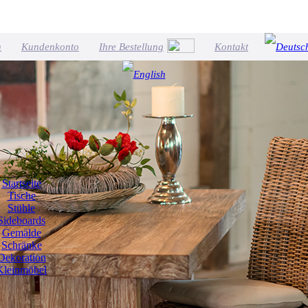
n
Kundenkonto
Ihre Bestellung
Kontakt
Startseite
Tische
Stühle
Sideboards
Gemälde
Schränke
Dekoration
Kleinmöbel